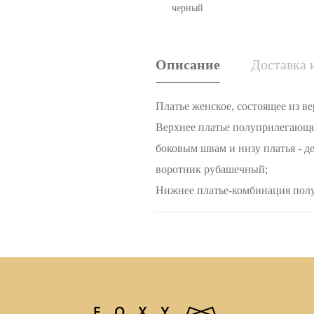
черный
Описание
Доставка 
Платье женское, состоящее из в
Верхнее платье полуприлегающе
боковым швам и низу платья - д
воротник рубашечный;
Нижнее платье-комбинация полу
выполнено из плательного крепа
Пожалуйста, пользуйтесь таблиц
идеальный размер.
Уход за платьем:
- рекомендована химчистка;