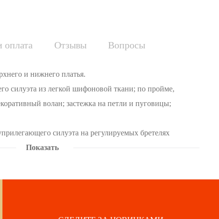
и оплата
Отзывы
Вопросы
ерхнего и нижнего платья.
го силуэта из легкой шифоновой ткани; по пройме,
екоративный волан; застежка на петли и пуговицы;
прилегающего силуэта на регулируемых бретелях
. Платье полностью соответствует заявленному размеру.
Показать
ей измерений готового изделия, чтобы подобрать