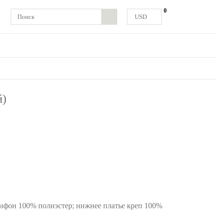
0
USD
й)
ифон 100% полиэстер; нижнее платье креп 100%